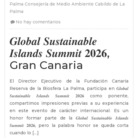
Palma Consejería de Medio Ambiente Cabildo de La
Palma
No hay comentarios
𝑮𝒍𝒐𝒃𝒂𝒍 𝑺𝒖𝒔𝒕𝒂𝒊𝒏𝒂𝒃𝒍𝒆
𝑰𝒔𝒍𝒂𝒏𝒅𝒔 𝑺𝒖𝒎𝒎𝒊𝒕 𝟐𝟎𝟐𝟔,
Gran Canaria
El Director Ejecutivo de la Fundación Canaria
Reserva de la Biosfera La Palma, participa en 𝑮𝒍𝒐𝒃𝒂𝒍
𝑺𝒖𝒔𝒕𝒂𝒊𝒏𝒂𝒃𝒍𝒆 𝑰𝒔𝒍𝒂𝒏𝒅𝒔 𝑺𝒖𝒎𝒎𝒊𝒕 𝟐𝟎𝟐𝟔 como ponente,
compartimos impresiones previas a su experiencia
en este evento de carácter internacional. Es un
honor formar parte de la 𝑮𝒍𝒐𝒃𝒂𝒍 𝑺𝒖𝒔𝒕𝒂𝒊𝒏𝒂𝒃𝒍𝒆 𝑰𝒔𝒍𝒂𝒏𝒅𝒔
𝑺𝒖𝒎𝒎𝒊𝒕 𝟐𝟎𝟐𝟔, pero la palabra honor se queda corta
cuando lo […]