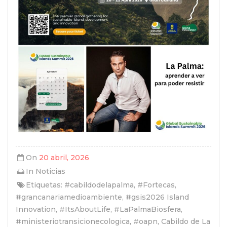
On
20 abril, 2026
In
Noticias
Etiquetas:
#cabildodelapalma
,
#Fortecas
,
#grancanariamedioambiente
,
#gsis2026 Island
Innovation
,
#ItsAboutLife
,
#LaPalmaBiosfera
,
#ministeriotransicionecologica
,
#oapn
,
Cabildo de La