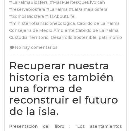
#LaPalmaBiosfera
,
#MásFuertesQueElVolcán
#reservabiosfera #LaPalma #LaPalmaBiosfera
#SomosBiosfera #ItsAboutLife
,
#ministeriotransicionecologica
,
Cabildo de La Palma
Consejería de Medio Ambiente Cabildo de La Palma
,
Custodia Territorio
,
Desarrollo Sostenible
,
patrimonio
No hay comentarios
Recuperar nuestra
historia es también
una forma de
reconstruir el futuro
de la isla.
Presentación del libro : “Los asentamientos