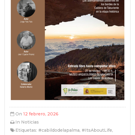
On
12 febrero, 2026
In
Noticias
Etiquetas:
#cabildodelapalma
,
#ItsAboutLife
,