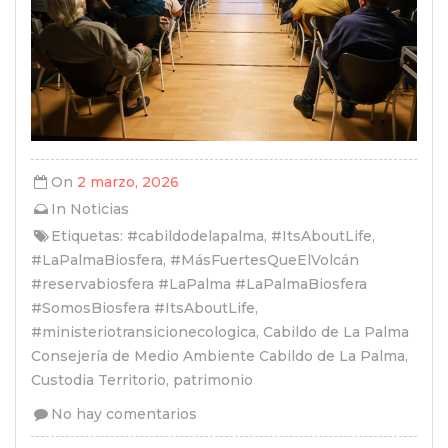
On
2 marzo, 2026
In
Noticias
Etiquetas:
#cabildodelapalma
,
#ItsAboutLife
,
#LaPalmaBiosfera
,
#MásFuertesQueElVolcán
#reservabiosfera #LaPalma #LaPalmaBiosfera
#SomosBiosfera #ItsAboutLife
,
#ministeriotransicionecologica
,
Cabildo de La Palma
Consejería de Medio Ambiente Cabildo de La Palma
,
Custodia Territorio
,
patrimonio
No hay comentarios