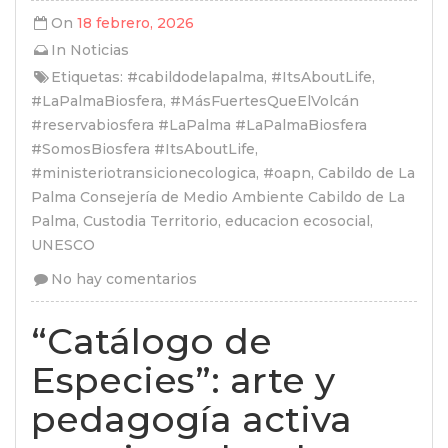
On
18 febrero, 2026
In
Noticias
Etiquetas:
#cabildodelapalma
,
#ItsAboutLife
,
#LaPalmaBiosfera
,
#MásFuertesQueElVolcán
#reservabiosfera #LaPalma #LaPalmaBiosfera
#SomosBiosfera #ItsAboutLife
,
#ministeriotransicionecologica
,
#oapn
,
Cabildo de La
Palma Consejería de Medio Ambiente Cabildo de La
Palma
,
Custodia Territorio
,
educacion ecosocial
,
UNESCO
No hay comentarios
“Catálogo de
Especies”: arte y
pedagogía activa