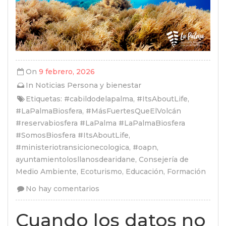
On
9 febrero, 2026
In
Noticias
Persona y bienestar
Etiquetas:
#cabildodelapalma
,
#ItsAboutLife
,
#LaPalmaBiosfera
,
#MásFuertesQueElVolcán
#reservabiosfera #LaPalma #LaPalmaBiosfera
#SomosBiosfera #ItsAboutLife
,
#ministeriotransicionecologica
,
#oapn
,
ayuntamientolosllanosdearidane
,
Consejería de
Medio Ambiente
,
Ecoturismo
,
Educación
,
Formación
No hay comentarios
Cuando los datos no