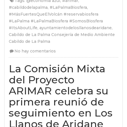
Tags:
@economia azul
,
#arimar
,
#cabildodelapalma
,
#LaPalmaBiosfera
,
#MásFuertesQueElVolcán #reservabiosfera
#LaPalma #LaPalmaBiosfera #SomosBiosfera
#ItsAboutLife
,
ayuntamientodelosllanosdearidane
,
Cabildo de La Palma Consejería de Medio Ambiente
Cabildo de La Palma
No hay comentarios
La Comisión Mixta
del Proyecto
ARIMAR celebra su
primera reunió de
seguimiento en Los
Llanos de Aridane