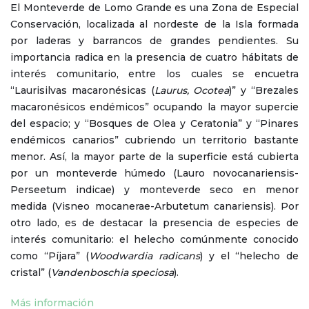
El Monteverde de Lomo Grande es una Zona de Especial
Conservación, localizada al nordeste de la Isla formada
por laderas y barrancos de grandes pendientes. Su
importancia radica en la presencia de cuatro hábitats de
interés comunitario, entre los cuales se encuetra
“Laurisilvas macaronésicas (
Laurus, Ocotea
)” y “Brezales
macaronésicos endémicos” ocupando la mayor supercie
del espacio; y “Bosques de Olea y Ceratonia” y “Pinares
endémicos canarios” cubriendo un territorio bastante
menor. Así, la mayor parte de la superficie está cubierta
por un monteverde húmedo (Lauro novocanariensis-
Perseetum indicae) y monteverde seco en menor
medida (Visneo mocanerae-Arbutetum canariensis). Por
otro lado, es de destacar la presencia de especies de
interés comunitario: el helecho comúnmente conocido
como “Píjara” (
Woodwardia radicans
) y el “helecho de
cristal” (
Vandenboschia speciosa
).
Más información