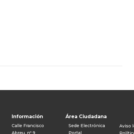
Información
Área Ciudadana
Calle Francisco
Sede Electrónica
Aviso l
Abreu, nº 9
Portal
Polític