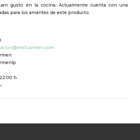
buen gusto en la cocina. Actualmente cuenta con una
adas para los amantes de este producto.
8
macion@restcarmen.com
armen
armenlp
22:00 h.
.