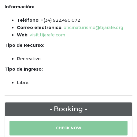
Información:
Teléfono
: +(34) 922.490.072
Correo electrónico
:
oficinaturismo@tijarafe.org
Web
:
visit.tijarafe.com
Tipo de Recurso:
Recreativo.
Tipo de Ingreso:
Libre.
- Booking -
CHECK NOW