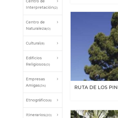
Centro de
Interpretación
(2)
Centro de
Naturaleza
(0)
Cultural
(8)
Edificios
Religiosos
(0)
Empresas
Amigas
(34)
RUTA DE LOS PI
Etnográfico
(6)
Itinerarios
(20)