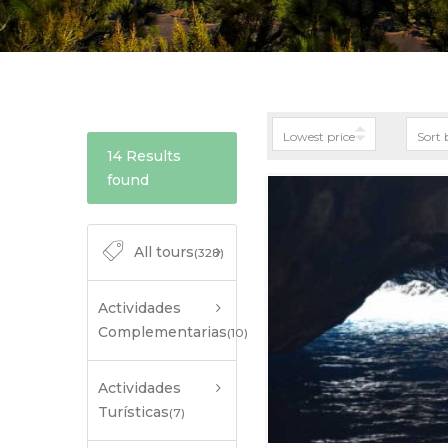
14 Results
found
All tours
(328)
Actividades
Complementarias
(10)
Actividades
Turísticas
(7)