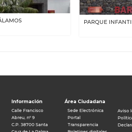
 ÁLAMOS
PARQUE INFANT
Información
Área Ciudadana
Calle Francisco
Sede Electrónica
Aviso l
Abreu, nº 9
Portal
Polític
C.P. 38700 Santa
Transparencia
Declar
Cruz de La Palma
Boletines digitales