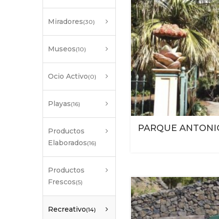
Miradores
(30)
Museos
(10)
Ocio Activo
(0)
Playas
(16)
PARQUE ANTONI
Productos
Elaborados
(16)
Productos
Frescos
(5)
Recreativo
(14)