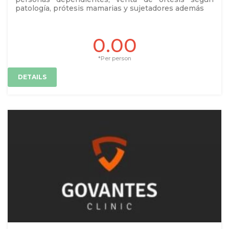
patología, prótesis mamarias y sujetadores además
0.00
*Per person
DETAILS