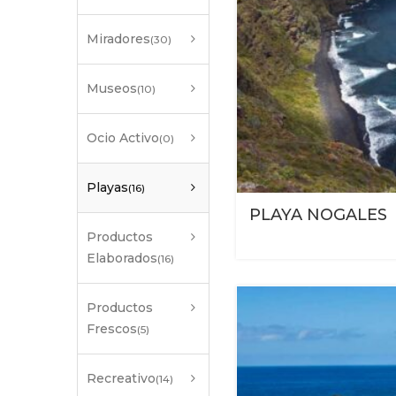
Miradores
(30)
Museos
(10)
Ocio Activo
(0)
Playas
(16)
PLAYA NOGALES
Productos
Elaborados
(16)
Productos
Frescos
(5)
Recreativo
(14)