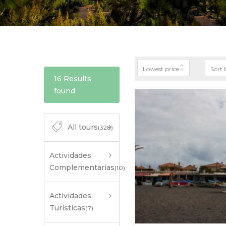
16 Results
found
All tours
(328)
Actividades
Complementarias
(10)
Actividades
Turísticas
(7)